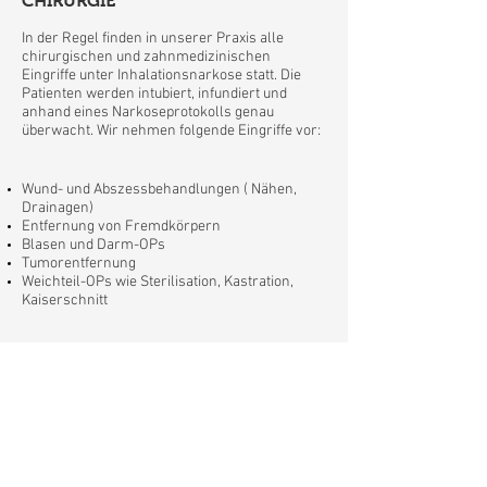
CHIRURGIE
In der Regel finden in unserer Praxis alle
chirurgischen und zahnmedizinischen
Eingriffe unter Inhalationsnarkose statt. Die
Patienten werden intubiert, infundiert und
anhand eines Narkoseprotokolls genau
überwacht. Wir nehmen folgende Eingriffe vor:
Wund- und Abszessbehandlungen ( Nähen,
Drainagen)
Entfernung von Fremdkörpern
Blasen und Darm-OPs
Tumorentfernung
Weichteil-OPs wie Sterilisation, Kastration,
Kaiserschnitt
Für Operationen an Knochen und Gelenken,
wie z. B. Kreuzbandoperationen arbeiten wir
mit einem
versierten Chirurgen
zusammen,
der zu uns ins Haus kommt.