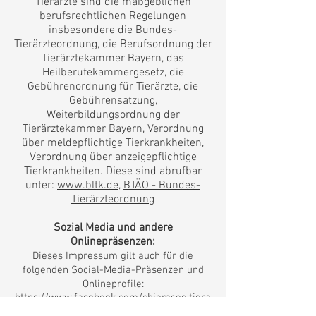
Tierärzte sind die maßgeblichen
berufsrechtlichen Regelungen
insbesondere die Bundes-
Tierärzteordnung, die Berufsordnung der
Tierärztekammer Bayern, das
Heilberufekammergesetz, die
Gebührenordnung für Tierärzte, die
Gebührensatzung,
Weiterbildungsordnung der
Tierärztekammer Bayern, Verordnung
über meldepflichtige Tierkrankheiten,
Verordnung über anzeigepflichtige
Tierkrankheiten. Diese sind abrufbar
unter:
www.bltk.de
,
BTÄO - Bundes-
Tierärzteordnung
Sozial M
edia und andere
Onlinepräsenzen
:
Dieses Impressum gilt auch für die
folgenden Social-
Media-Präsenzen und
Onlineprofile:
https://www.facebook.com/chiemsee.tiera
rzt